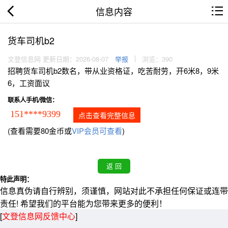
信息内容
货车司机b2
文登信息网 更新日期：2026-08-07
举报
浏览：390
招聘货车司机b2数名，带从业资格证，吃苦耐劳，开6米8，9米
6，工资面议
联系人手机/微信：
151****9399
点击查看完整信息
(查看需要80金币或
VIP会员可查看
)
特此声明：
信息真伪请自行辨别，须谨慎，网站对此不承担任何保证或连带
责任! 希望我们的平台能为您带来更多的便利！
[
文登信息网反馈中心
]