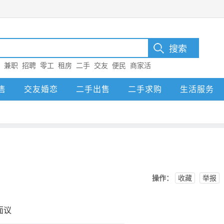
：
兼职
招聘
零工
租房
二手
交友
便民
商家活
售
交友婚恋
二手出售
二手求购
生活服务
操作：
收藏
举报
面议