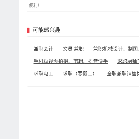
便利！
可能感兴趣
兼职会计
文员 兼职
兼职机械设计、制图
手机短视频拍摄、剪辑、抖音快手
求职厨师
求职电工
求职（寒假工）
全职兼职销售类