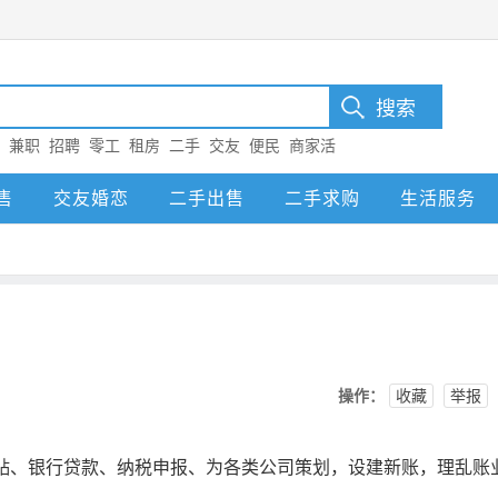
：
兼职
招聘
零工
租房
二手
交友
便民
商家活
售
交友婚恋
二手出售
二手求购
生活服务
操作：
收藏
举报
补贴、银行贷款、纳税申报、为各类公司策划，设建新账，理乱账